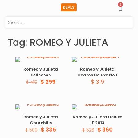
0
DEALS
Tag: ROMEO Y JULIETA
Romeo y Julieta
Romeo y Julieta
Belicosos
Cedros Deluxe No.1
$
299
$
319
$
415
Romeo y Julieta
Romeo y Julieta Deluxe
Churchills
LE 2013
$
335
$
360
$
500
$
526