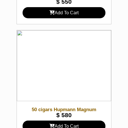
$
550
Add To Cart
50 cigars Hupmann Magnum
$
580
Add To Cart