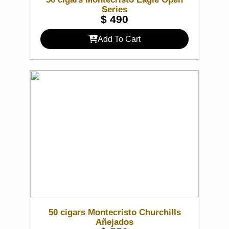
Series
$
490
Add To Cart
50 cigars Montecristo Churchills
Añejados