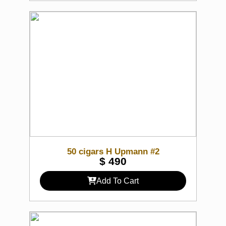
50 cigars H Upmann #2
$
490
Add To Cart