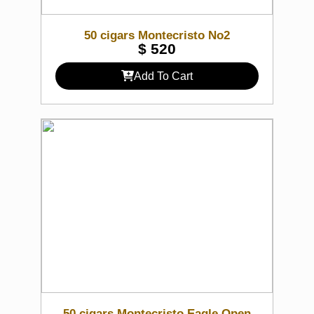
50 cigars Montecristo No2
$
520
Add To Cart
50 cigars Montecristo Eagle Open