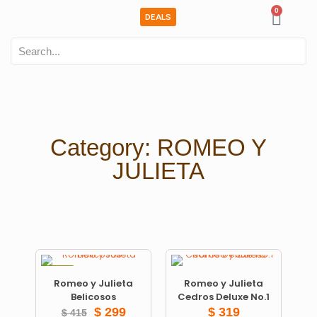
0
DEALS
Category: ROMEO Y
JULIETA
ON SALE
Romeo y Julieta
Romeo y Julieta
Belicosos
Cedros Deluxe No.1
$
299
$
319
$
415