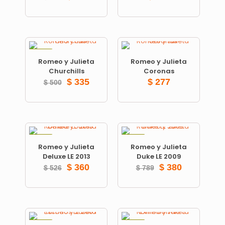
ON SALE
Romeo y Julieta
Romeo y Julieta
Churchills
Coronas
$
335
$
277
$
500
ON SALE
ON SALE
Romeo y Julieta
Romeo y Julieta
Deluxe LE 2013
Duke LE 2009
$
360
$
380
$
526
$
789
ON SALE
ON SALE