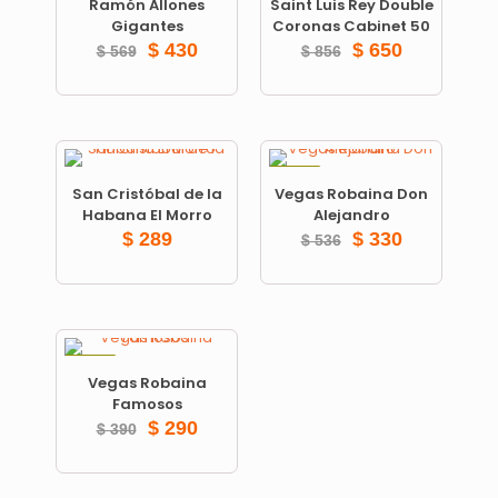
Ramón Allones
Saint Luis Rey Double
Gigantes
Coronas Cabinet 50
$
430
$
650
$
569
$
856
ON SALE
San Cristóbal de la
Vegas Robaina Don
Habana El Morro
Alejandro
$
289
$
330
$
536
ON SALE
Vegas Robaina
Famosos
$
290
$
390