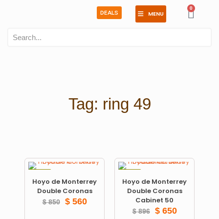
0
DEALS
MENU
Tag: ring 49
ON SALE
ON SALE
Hoyo de Monterrey
Hoyo de Monterrey
Double Coronas
Double Coronas
Cabinet 50
$
560
$
850
$
650
$
896